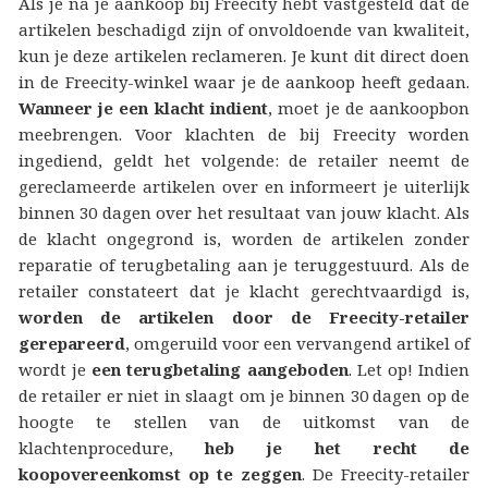
Als je na je aankoop bij Freecity hebt vastgesteld dat de
artikelen beschadigd zijn of onvoldoende van kwaliteit,
kun je deze artikelen reclameren. Je kunt dit direct doen
in de Freecity-winkel waar je de aankoop heeft gedaan.
Wanneer je een klacht indient
, moet je de aankoopbon
meebrengen. Voor klachten de bij Freecity worden
ingediend, geldt het volgende: de retailer neemt de
gereclameerde artikelen over en informeert je uiterlijk
binnen 30 dagen over het resultaat van jouw klacht. Als
de klacht ongegrond is, worden de artikelen zonder
reparatie of terugbetaling aan je teruggestuurd. Als de
retailer constateert dat je klacht gerechtvaardigd is,
worden de artikelen door de Freecity-retailer
gerepareerd
, omgeruild voor een vervangend artikel of
wordt je
een terugbetaling aangeboden
. Let op! Indien
de retailer er niet in slaagt om je binnen 30 dagen op de
hoogte te stellen van de uitkomst van de
klachtenprocedure,
heb je het recht de
koopovereenkomst op te zeggen
. De Freecity-retailer