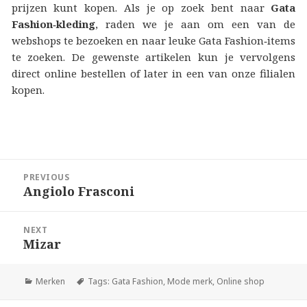
prijzen kunt kopen. Als je op zoek bent naar
Gata
Fashion‑kleding
, raden we je aan om een van de
webshops te bezoeken en naar leuke Gata Fashion‑items
te zoeken. De gewenste artikelen kun je vervolgens
direct online bestellen of later in een van onze filialen
kopen.
Berichtnavigatie
PREVIOUS
Angiolo Frasconi
Previous
post:
NEXT
Mizar
Next
post:
Merken
Tags:
Gata Fashion
,
Mode merk
,
Online shop