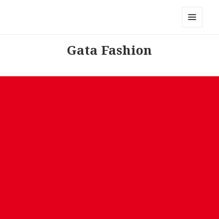
Modemerken
MENU
AND
Gata Fashion
WIDGETS