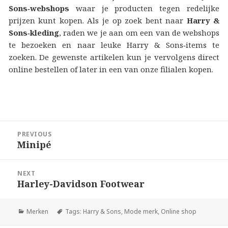
Sons‑webshops
waar je producten tegen redelijke
prijzen kunt kopen. Als je op zoek bent naar
Harry &
Sons‑kleding
, raden we je aan om een van de webshops
te bezoeken en naar leuke Harry & Sons‑items te
zoeken. De gewenste artikelen kun je vervolgens direct
online bestellen of later in een van onze filialen kopen.
Berichtnavigatie
PREVIOUS
Minipé
Previous
post:
NEXT
Harley-Davidson Footwear
Next
post:
Merken
Tags:
Harry & Sons
,
Mode merk
,
Online shop