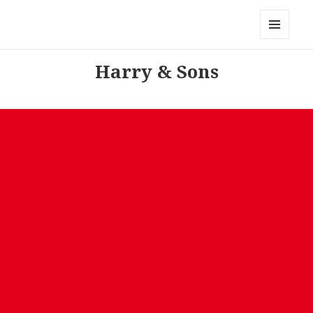
Modemerken
MENU
AND
Harry & Sons
WIDGETS