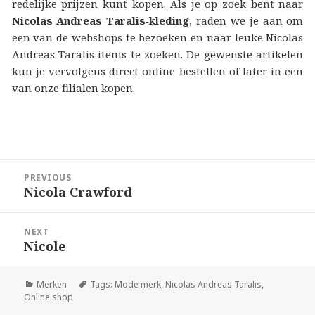
redelijke prijzen kunt kopen. Als je op zoek bent naar
Nicolas Andreas Taralis‑kleding
, raden we je aan om
een van de webshops te bezoeken en naar leuke Nicolas
Andreas Taralis‑items te zoeken. De gewenste artikelen
kun je vervolgens direct online bestellen of later in een
van onze filialen kopen.
Berichtnavigatie
PREVIOUS
Nicola Crawford
Previous
post:
NEXT
Nicole
Next
post:
Merken
Tags:
Mode merk
,
Nicolas Andreas Taralis
,
Online shop