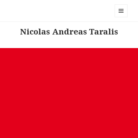
Modemerken
MENU
AND
Nicolas Andreas Taralis
WIDGETS