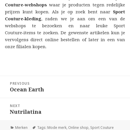
Couture‑webshops
waar je producten tegen redelijke
prijzen kunt kopen. Als je op zoek bent naar
Sport
Couture‑kleding
, raden we je aan om een van de
webshops te bezoeken en naar leuke Sport
Couture‑items te zoeken. De gewenste artikelen kun je
vervolgens direct online bestellen of later in een van
onze filialen kopen.
Berichtnavigatie
PREVIOUS
Ocean Earth
Previous
post:
NEXT
Nutrilatina
Next
post:
Merken
Tags:
Mode merk
,
Online shop
,
Sport Couture