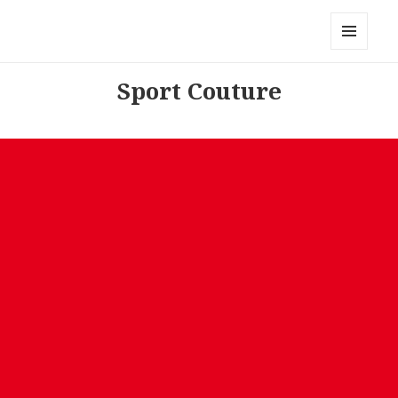
Modemerken
MENU
AND
Sport Couture
WIDGETS