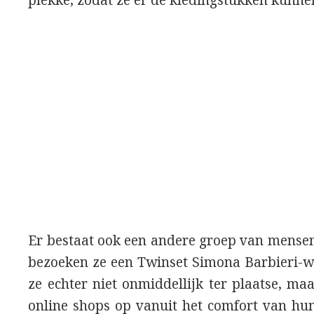
plekke, zodat ze er de kledingstukken kunne
Er bestaat ook een andere groep van mensen 
bezoeken ze een Twinset Simona Barbieri-wi
ze echter niet onmiddellijk ter plaatse, m
online shops op vanuit het comfort van hu