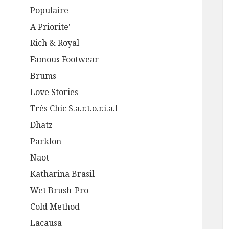
Populaire
A Priorite'
Rich & Royal
Famous Footwear
Brums
Love Stories
Très Chic S.a.r.t.o.r.i.a.l
Dhatz
Parklon
Naot
Katharina Brasil
Wet Brush-Pro
Cold Method
Lacausa